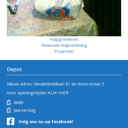
Hulpgoederen
Financiele hulpverlening
Projecten
Depot
Nieuw adres: Meulenbeldlaan 91 en Asterstraat 5
Voor openingstijden
KLIK HIER
ANBI
Jaarverslag
Volg ons nu op facebook!